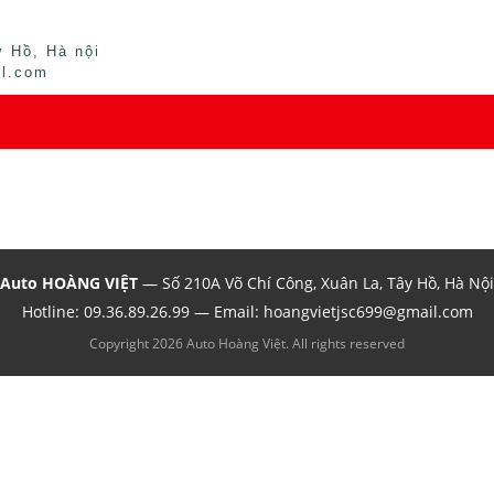
 Hồ, Hà nội
il.com
Auto HOÀNG VIỆT
— Số 210A Võ Chí Công, Xuân La, Tây Hồ, Hà Nội
Hotline:
09.36.89.26.99
— Email: hoangvietjsc699@gmail.com
Copyright 2026 Auto Hoàng Việt. All rights reserved