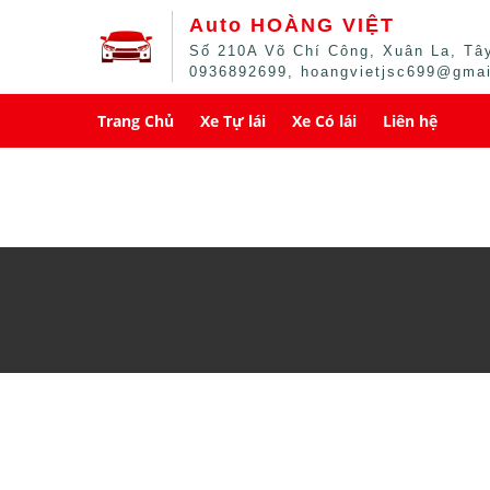
Auto HOÀNG VIỆT
Số 210A Võ Chí Công, Xuân La, Tây
0936892699, hoangvietjsc699@gma
Trang Chủ
Xe Tự lái
Xe Có lái
Liên hệ