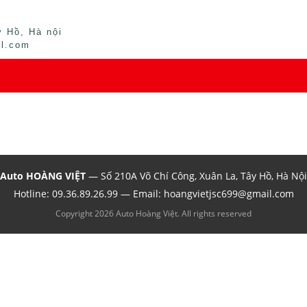
 Hồ, Hà nội
il.com
Auto HOÀNG VIỆT
— Số 210A Võ Chí Công, Xuân La, Tây Hồ, Hà Nội
Hotline:
09.36.89.26.99
— Email: hoangvietjsc699@gmail.com
Copyright 2026 Auto Hoàng Việt. All rights reserved