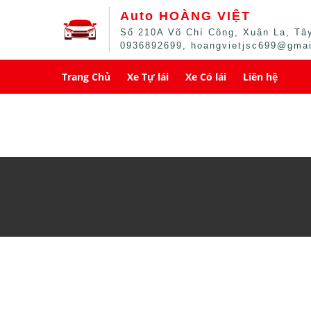
Auto HOÀNG VIỆT
Số 210A Võ Chí Công, Xuân La, Tây
0936892699, hoangvietjsc699@gma
Trang Chủ
Xe Tự lái
Xe Có lái
Liên hệ