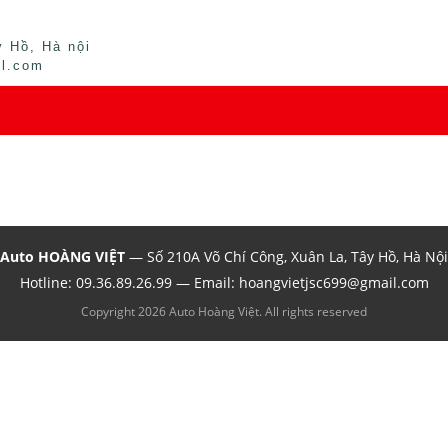
 Hồ, Hà nội
il.com
Auto HOÀNG VIỆT
— Số 210A Võ Chí Công, Xuân La, Tây Hồ, Hà Nội
Hotline:
09.36.89.26.99
— Email: hoangvietjsc699@gmail.com
Copyright 2026 Auto Hoàng Việt. All rights reserved