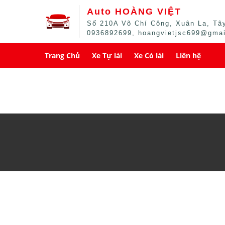
Auto HOÀNG VIỆT
Số 210A Võ Chí Công, Xuân La, Tây
0936892699, hoangvietjsc699@gma
Trang Chủ
Xe Tự lái
Xe Có lái
Liên hệ